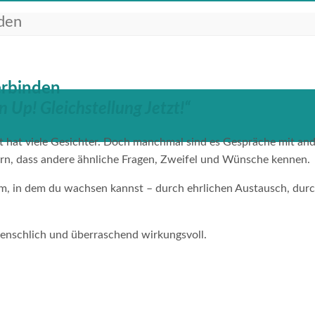
den
erbinden
Up! Gleichstellung Jetzt!“
eit hat viele Gesichter. Doch manchmal sind es Gespräche mit an
ern, dass andere ähnliche Fragen, Zweifel und Wünsche kennen.
aum, in dem du wachsen kannst – durch ehrlichen Austausch, dur
.
 menschlich und überraschend wirkungsvoll.