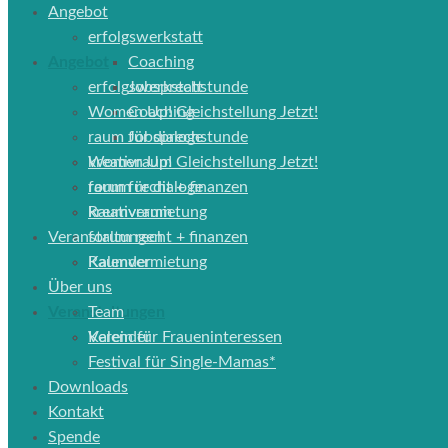
Angebot
erfolgswerkstatt
Angebot
Coaching
erfolgswerkstatt
Jobsprechstunde
Women Up! Gleichstellung Jetzt!
Coaching
raum für dialoge
Jobsprechstunde
Women Up! Gleichstellung Jetzt!
kreativraum
raum für dialoge
forum recht + finanzen
kreativraum
Raumvermietung
Veranstaltungen
forum recht + finanzen
Raumvermietung
Kalender
Über uns
Veranstaltungen
Team
Kalender
Verein für Fraueninteressen
Festival für Single-Mamas*
Downloads
Kontakt
Spende