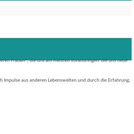
deren Frauen*, die uns am meisten voranbringen: die uns neue
ch Impulse aus anderen Lebenswelten und durch die Erfahrung,