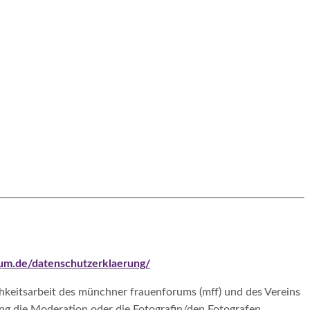
rum.de/datenschutzerklaerung/
keitsarbeit des münchner frauenforums (mff) und des Vereins
ung die Moderation oder die Fotografin/den Fotografen.