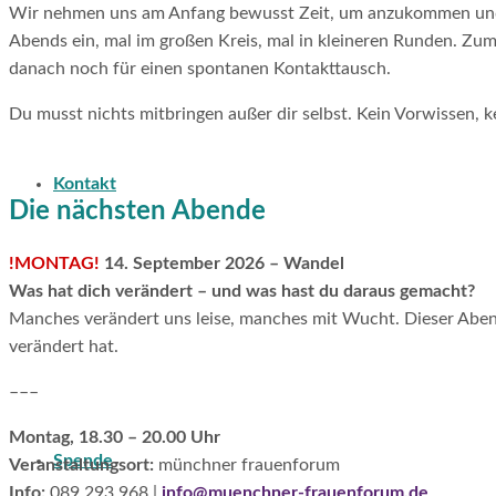
Wir nehmen uns am Anfang bewusst Zeit, um anzukommen und
Abends ein, mal im großen Kreis, mal in kleineren Runden. Zu
danach noch für einen spontanen Kontakttausch.
Du musst nichts mitbringen außer dir selbst. Kein Vorwissen, 
Kontakt
Die nächsten Abende
!MONTAG!
14. September 2026 – Wandel
Was hat dich verändert – und was hast du daraus gemacht?
Manches verändert uns leise, manches mit Wucht. Dieser Abend
verändert hat.
–––
Montag, 18.30 – 20.00 Uhr
Spende
Veranstaltungsort:
münchner frauenforum
Info:
089 293 968 |
info@muenchner-frauenforum.de