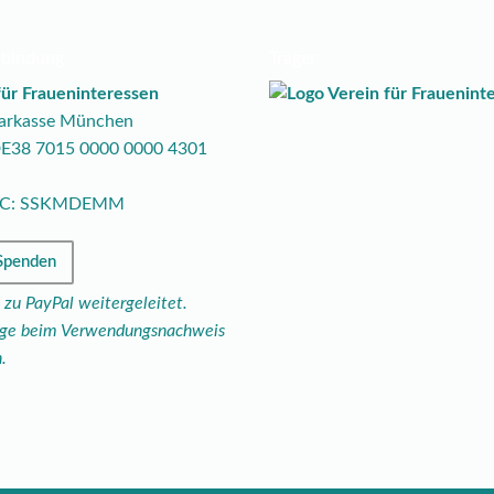
rbindung
Träger
für Fraueninteressen
parkasse München
DE38
7015
0000
0000
4301
BIC: SSKMDEMM
 Spenden
 zu PayPal weitergeleitet.
rage beim Verwendungsnachweis
.