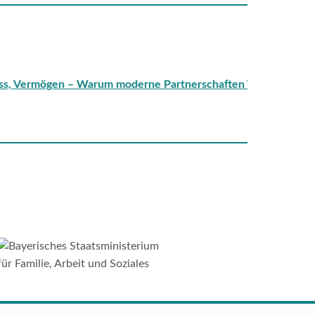
rmögen – Warum moderne Partnerschaften Verträge brauchen
– 