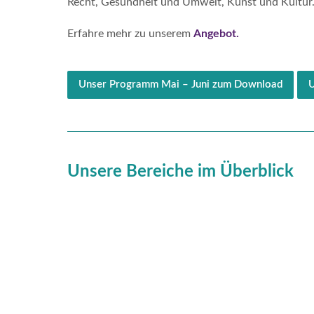
Recht, Gesundheit und Umwelt, Kunst und Kultur
Erfahre mehr zu unserem
Angebot.
Unser Programm Mai – Juni zum Download
U
Unsere Bereiche im Überblick
erfolgswerkstatt
Hier dreht sich alles um dich! Finde in 1:1
Coachings Klarheit, Inspiration und
Stärkung in Workshops oder besuche eine