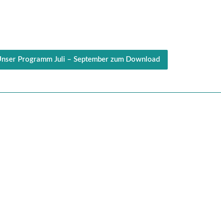
.
nser Programm Juli – September zum Download
Women Up! Gleichstellung Jetzt!
Gemeinsam für echte Gleichstellung in München.
Wir stärken Frauen*, machen Missstände sichtbar
und schaffen Räume für Begegnung, Bildung und
Vernetzung.