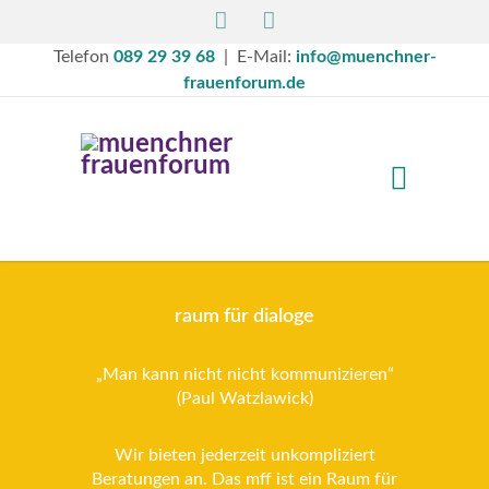
Telefon
089 29 39 68
| E-Mail:
info@muenchner-
frauenforum.de
raum für dialoge
„Man kann nicht nicht kommunizieren“
(Paul Watzlawick)
Wir bieten jederzeit unkompliziert
Beratungen an. Das mff ist ein Raum für