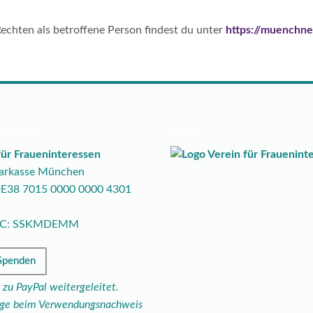
echten als betroffene Person findest du unter
https://muenchne
rbindung
Träger
für Fraueninteressen
parkasse München
DE38
7015
0000
0000
4301
BIC: SSKMDEMM
 Spenden
 zu PayPal weitergeleitet.
rage beim Verwendungsnachweis